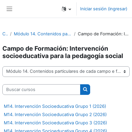
Saltar al contenido principal
Iniciar sesión (ingresar)
Pánel lateral
Cursos
Módulo 14. Contenidos particulares de cada campo e formación y acción educativo
Campo de Formación: Intervención socioeducativa para la pedagogía social
Campo de Formación: Intervención
socioeducativa para la pedagogía social
Categorías
Buscar cursos
Buscar cursos
M14. Intervención Socioeducativa Grupo 1 (2026)
M14. Intervención Socioeducativa Grupo 2 (2026)
M14. Intervención Socioeducativa Grupo 3 (2026)
M14. Intervención Socioeducativa Grupo 4 (2026)